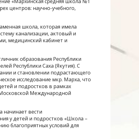
ение «Мархинская средняя школа №1
ех центров: научно-учебного,
каменная школа, которая имела
стему канализации, актовый и
ми, медицинский кабинет и
тличник образования Республики
лей Республики Саха (Якутия). С
тании и становлении подрастающего
еское исследование мкр. Марха, что
етей и подростков в рамках
VI Московской Международной
а начинает вести
ия у детей и подростков «Школа –
нию благоприятных условий для