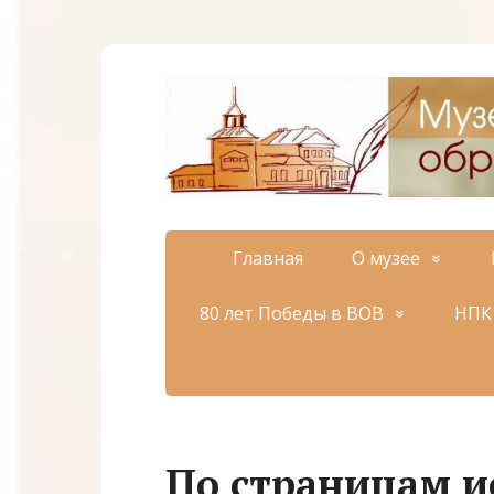
Главная
О музее
80 лет Победы в ВОВ
НПК 
По страницам и