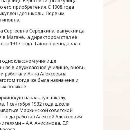
 на улице Береговой (ныне улица
о его приобретения. С 1908 года
выкуплен для школы. Первым
тиновна.
на Сергеевна Серёдкина, выпускница
 в Магане, а директором стал её
юня 1917 года. Также преподавала
м одноклассном училище
нная в двухклассное училище, вновь
ми работали Анна Алексеевна
агогом тогда же была назначена и
ых поляков.
архинскую начальную школу,
. 1 сентября 1932 года школа
азываться Мархинской советской
 тогда работал Алексей Алексеевич
телями – А.А. Анисимова, Е.Я.
 Евсеев.