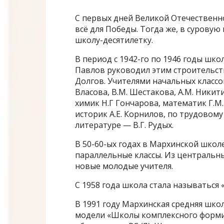
С первых дней Великой Отечественной
всё для Победы. Тогда же, в сурову
школу-десятилетку.
В период с 1942-го по 1946 годы шк
Павлов руководил этим строительст
Долгов. Учителями начальных классов 
Власова, В.М. Шестакова, А.М. Никит
химик Н.Г Гончарова, математик Г.М.
историк А.Е. Корнилов, по трудовому
литературе — В.Г. Рудых.
В 50-60-ых годах в Мархинской школ
параллельные классы. Из центральн
новые молодые учителя.
С 1958 года школа стала называться
В 1991 году Мархинская средняя шк
модели «Школы комплексного формир