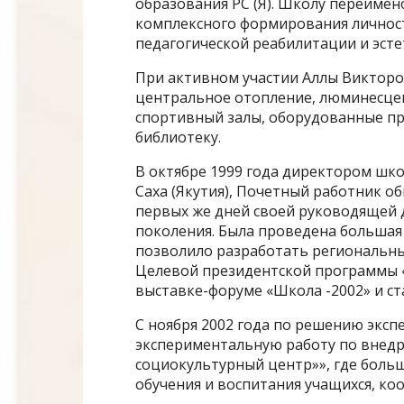
образования РС (Я). Школу переиме
комплексного формирования личности
педагогической реабилитации и эсте
При активном участии Аллы Викторо
центральное отопление, люминесцен
спортивный залы, оборудованные пр
библиотеку.
В октябре 1999 года директором шк
Саха (Якутия), Почетный работник об
первых же дней своей руководящей 
поколения. Была проведена большая 
позволило разработать региональны
Целевой президентской программы «
выставке-форуме «Школа -2002» и с
С ноября 2002 года по решению эксп
экспериментальную работу по внедр
социокультурный центр»», где боль
обучения и воспитания учащихся, к