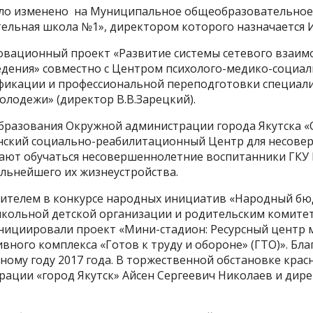
ыло изменено на Муниципальное общеобразовательно
ельная школа №1», директором которого назначается 
нновационный проект «Развитие системы сетевого взаи
дения» совместно с Центром психолого-медико-социал
икации и профессиональной переподготовки специали
олодежи» (директор В.В.Зарецкий).
 образования Окружной администрации города Якутска «
анский социально-реабилитационный Центр для несовер
ают обучаться несовершеннолетние воспитанники ГКУ
льнейшего их жизнеустройства.
едителем в конкурсе народных инициатив «Народный бю
школьной детской организации и родительским комите
нициировали проект «Мини-стадион: Ресурсный центр 
вного комплекса «Готов к труду и обороне» (ГТО)». Бла
ному году 2017 года. В торжественной обстановке кра
рации «город Якутск» Айсен Сергеевич Николаев и ди