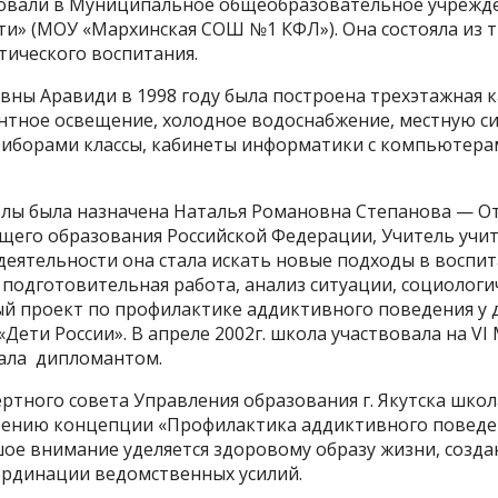
новали в Муниципальное общеобразовательное учрежд
» (МОУ «Мархинская СОШ №1 КФЛ»). Она состояла из тр
тического воспитания.
вны Аравиди в 1998 году была построена трехэтажная 
тное освещение, холодное водоснабжение, местную си
иборами классы, кабинеты информатики с компьютера
олы была назначена Наталья Романовна Степанова — О
щего образования Российской Федерации, Учитель учите
деятельности она стала искать новые подходы в воспи
подготовительная работа, анализ ситуации, социологич
й проект по профилактике аддиктивного поведения у д
Дети России». В апреле 2002г. школа участвовала на 
тала дипломантом.
ертного совета Управления образования г. Якутска школ
ению концепции «Профилактика аддиктивного поведен
шое внимание уделяется здоровому образу жизни, созда
оординации ведомственных усилий.