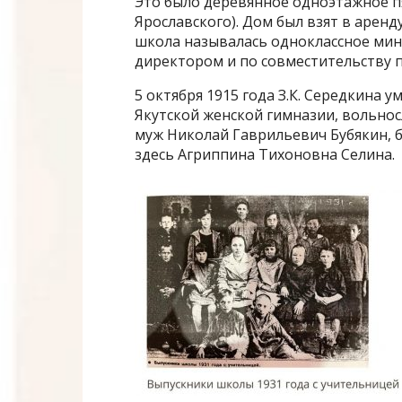
Это было деревянное одноэтажное п
Ярославского). Дом был взят в аренду
школа называлась одноклассное мини
директором и по совместительству 
5 октября 1915 года З.К. Середкина
Якутской женской гимназии, вольнос
муж Николай Гаврильевич Бубякин, б
здесь Агриппина Тихоновна Селина.