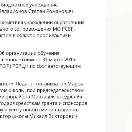
е бюджетное учреждение
Илларионов Степан Романович.
модействия учреждений образования
ьного сопровождения МО РС(Я),
стов в области профилактики
Об организации обучения
шеннолетних» от 31 марта 2016г
 РС(Я) РСРЦН по соответствующим
джет». Педагог-организатор Марфа
том школы, под председательством
микрорайона Марха для внедрения
годаря средствам гранта и спонсоров
сную ленту нового мини-стадиона
ректор школы Михаил Викторович