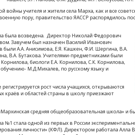
 войны учителя и жители села Марха, как и все советск
ю военную пору, правительство ЯАССР распорядилось п
ола была возведена. Директор Николай Федорович
вом. Завучем был назначен Василий Иванович
были А.А. Анисимова, Е.Я. Кашкен, Ф.И. Шергина, В.А.
ина, В.А. Бутакова. Учителями-предметниками были
 Корнилова, биологи Е.А. Корнилова, С.К. Корнилова,
 обучению- М.Д.Михалев, по русскому языку и
е регистрируется рост числа учащихся, открываются
ых краёв и областей страны в школу приезжают
 «Мархинская средняя общеобразовательная школа» и бы
ола №1 стала одной из первых в России эксперименталь
ования личности» (КФЛ). Директором работала Алла 