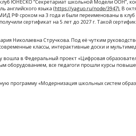
 клуб ЮНЕСКО “Секретариат школьной Модели ООН”, к
ль английского языка (
https://yaguo.ru/node/3947).
В окт
МИД РФ сроком на 3 года и были переименованы в клуб
олучили сертификат на 5 лет до 2027 г. Такой сертифик
Мария Николаевна Стручкова. Под её чутким руководст
 современные классы, интерактивные доски и мультиме
ду вошла в Федеральный проект «Цифровая образовател
ым оборудованием, все педагоги прошли курсы повыше
ьную программу «Модернизация школьных систем образ