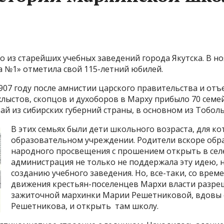
 из старейших учебных заведений города Якутска. В н
 №1» отметила свой 115-летний юбилей.
907 году после амнистии царского правительства и отъ
лыстов, скопцов и духоборов в Марху прибыло 70 семей
й из сибирских губерний страны, в основном из Тоболь
В этих семьях были дети школьного возраста, для к
образовательном учреждении. Родители вскоре обр
народного просвещения с прошением открыть в селе
администрация не только не поддержала эту идею, н
созданию учебного заведения. Но, все-таки, со вре
движения крестьян-поселенцев Мархи власти разреш
зажиточной мархинки Марии Решетниковой, вдовы о
Решетникова, и открыть там школу.