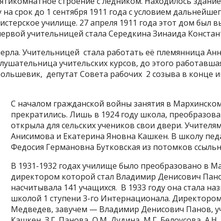
ятикомнатное строение с ледником. Находилось здание
 на срок до 1 сентября 1911 года с условием дальнейшег
стерское училище. 27 апреля 1911 года этот дом был 
первой учительницей стала Середкина Зинаида Констан
 умерла. Учительницей стала работать её племянница Ан
лушательница учительских курсов, до этого работавшая
ольшевик, депутат Совета рабочих 2 созыва в конце и
С началом гражданской войны занятия в Мархинско
прекратились. Лишь в 1924 году школа, преобразова
открыла для сельских учеников свои двери. Учителя
Анисимова и Екатерина Яновна Кашкен. В школу пед
Федосия Германовна Бутковская из потомков ссыльн
В 1931-1932 годах училище было преобразовано в М
директором которой стал Владимир Денисович Панов
насчитывала 141 учащихся. В 1933 году она стала н
школой 1 ступени 3-го Интернационала. Директором
Медведев, завучем — Владимир Денисович Панов, учи
Кашкен, З.Г. Панова, О.М. Дудина, М.Г. Белоусова, А.Н.