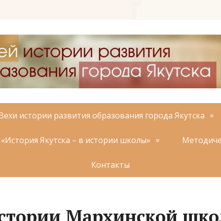
Вехи истории развития образования города Якутска
«История Якутска – в истории школы»
Методиче
Контакты
стории Мархинской шко