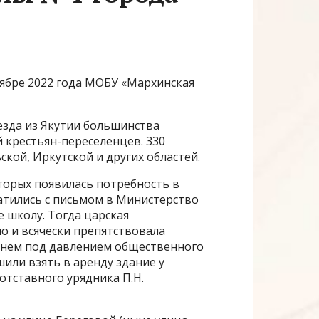
оябре 2022 года МОБУ «Мархинская
езда из Якутии большинства
 крестьян-переселенцев. 330
ской, Иркутской и других областей.
оторых появилась потребность в
атились с письмом в Министерство
 школу. Тогда царская
о и всячески препятствовала
менем под давлением общественного
или взять в аренду здание у
тставного урядника П.Н.