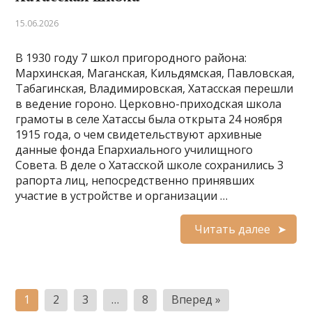
15.06.2026
В 1930 году 7 школ пригородного района:
Мархинская, Маганская, Кильдямская, Павловская,
Табагинская, Владимировская, Хатасская перешли
в ведение гороно. Церковно-приходская школа
грамоты в селе Хатассы была открыта 24 ноября
1915 года, о чем свидетельствуют архивные
данные фонда Епархиального училищного
Совета. В деле о Хатасской школе сохранились 3
рапорта лиц, непосредственно принявших
участие в устройстве и организации …
Читать далее
Пагинация
1
2
3
…
8
Вперед »